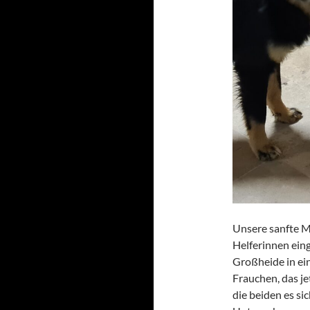
Unsere sanfte M
Helferinnen ein
Großheide in ei
Frauchen, das jet
die beiden es sic