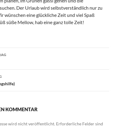
planen, im Grünen gassi gehen und die
uchen. Der Urlaub wird selbstverständlich nur zu
ir wünschen eine glückliche Zeit und viel Spaß
ß süße Mellow, hab eine ganz tolle Zeit!
avigation
RAG
G
gshilfe)
NEN KOMMENTAR
sse wird nicht veröffentlicht.
Erforderliche Felder sind