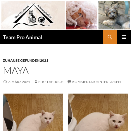
Zum
Inhalt
springen
Suchen
Team Pro Animal
PRIMÄR
MENÜ
ZUHAUSE GEFUNDEN 2021
MAYA
7. MÄRZ 2021
ELKE DIETRICH
KOMMENTAR HINTERLASSEN