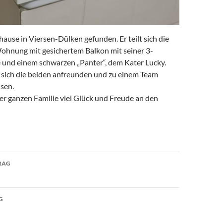
ause in Viersen-Dülken gefunden. Er teilt sich die
ohnung mit gesichertem Balkon mit seiner 3-
e und einem schwarzen „Panter“, dem Kater Lucky.
s sich die beiden anfreunden und zu einem Team
sen.
r ganzen Familie viel Glück und Freude an den
avigation
RAG
G