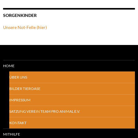
SORGENKINDER
Unsere Not-Felle (hier)
HOME
ÜBER UNS
BILDER TIEROASE
IMPRESSUM
SATZUNG VEREIN TEAM PRO ANIMAL E.V.
KONTAKT
MITHILFE