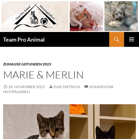
Zum
Inhalt
springen
Suchen
Team Pro Animal
PRIMÄR
MENÜ
ZUHAUSE GEFUNDEN 2023
MARIE & MERLIN
20. NOVEMBER 2023
ELKE DIETRICH
KOMMENTAR
HINTERLASSEN