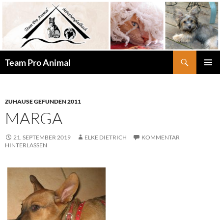
Zum
Inhalt
springen
Suchen
Team Pro Animal
PRIMÄR
MENÜ
ZUHAUSE GEFUNDEN 2011
MARGA
21. SEPTEMBER 2019
ELKE DIETRICH
KOMMENTAR
HINTERLASSEN