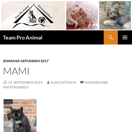
Zum
Inhalt
springen
Suchen
Team Pro Animal
PRIMÄR
MENÜ
ZUHAUSE GEFUNDEN 2017
MAMI
19. SEPTEMBER 2019
ELKE DIETRICH
KOMMENTAR
HINTERLASSEN