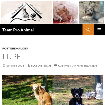
Zum
Inhalt
springen
Suchen
Team Pro Animal
PRIMÄR
MENÜ
POST EHEMALIGER
LUPE
19. JUNI 2023
ELKE DIETRICH
KOMMENTAR HINTERLASSEN