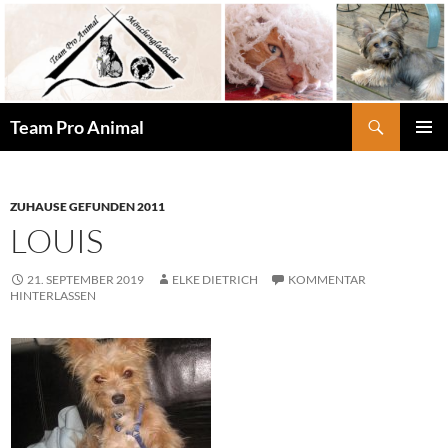
Zum
Inhalt
springen
Suchen
Team Pro Animal
PRIMÄR
MENÜ
ZUHAUSE GEFUNDEN 2011
LOUIS
21. SEPTEMBER 2019
ELKE DIETRICH
KOMMENTAR
HINTERLASSEN