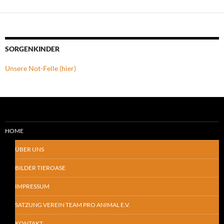
SORGENKINDER
Unsere Not-Felle (hier)
HOME
ÜBER UNS
BILDER TIEROASE
IMPRESSUM
SATZUNG VEREIN TEAM PRO ANIMAL E.V.
KONTAKT