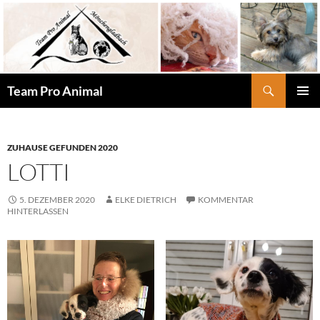
Zum
Inhalt
springen
Suchen
Team Pro Animal
PRIMÄR
MENÜ
ZUHAUSE GEFUNDEN 2020
LOTTI
5. DEZEMBER 2020
ELKE DIETRICH
KOMMENTAR
HINTERLASSEN