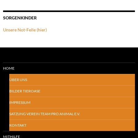
SORGENKINDER
Unsere Not-Felle (hier)
HOME
ÜBER UNS
BILDER TIEROASE
IMPRESSUM
SATZUNG VEREIN TEAM PRO ANIMAL E.V.
KONTAKT
MITHILFE