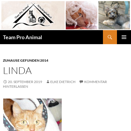
Zum
Inhalt
springen
Suchen
Team Pro Animal
PRIMÄR
MENÜ
ZUHAUSE GEFUNDEN 2014
LINDA
20. SEPTEMBER 2019
ELKE DIETRICH
KOMMENTAR
HINTERLASSEN