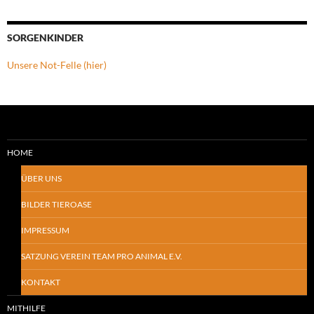
SORGENKINDER
Unsere Not-Felle (hier)
HOME
ÜBER UNS
BILDER TIEROASE
IMPRESSUM
SATZUNG VEREIN TEAM PRO ANIMAL E.V.
KONTAKT
MITHILFE