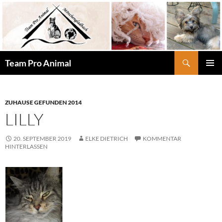
Zum
Inhalt
springen
Suchen
Team Pro Animal
PRIMÄR
MENÜ
ZUHAUSE GEFUNDEN 2014
LILLY
20. SEPTEMBER 2019
ELKE DIETRICH
KOMMENTAR
HINTERLASSEN