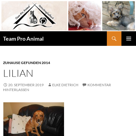
Zum
Inhalt
springen
Suchen
Team Pro Animal
PRIMÄR
MENÜ
ZUHAUSE GEFUNDEN 2014
LILIAN
20. SEPTEMBER 2019
ELKE DIETRICH
KOMMENTAR
HINTERLASSEN