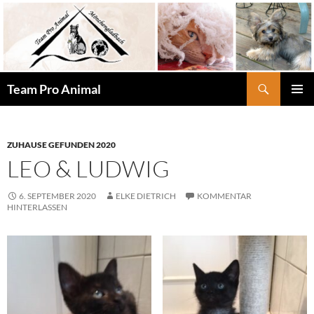
Zum
Inhalt
springen
Suchen
Team Pro Animal
PRIMÄR
MENÜ
ZUHAUSE GEFUNDEN 2020
LEO & LUDWIG
6. SEPTEMBER 2020
ELKE DIETRICH
KOMMENTAR
HINTERLASSEN