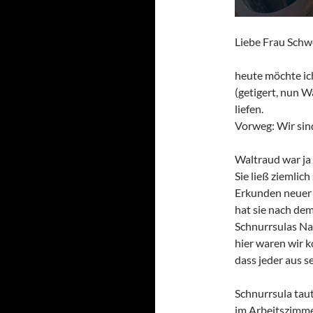
Liebe Frau Schwe
heute möchte ich
(getigert, nun W
liefen.
Vorweg: Wir sind
Waltraud war ja 
Sie ließ ziemlic
Erkunden neuer 
hat sie nach dem
Schnurrsulas Na
hier waren wir 
dass jeder aus se
Schnurrsula tau
im Arbeitszimme