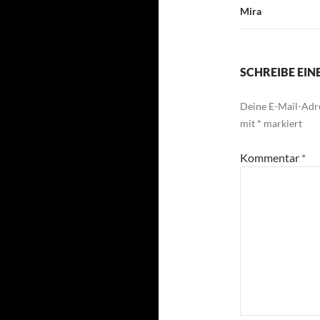
Mira
SCHREIBE EI
Deine E-Mail-Adre
mit
*
markiert
Kommentar
*