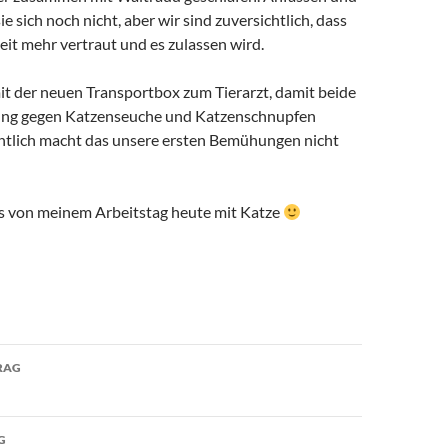
sie sich noch nicht, aber wir sind zuversichtlich, dass
Zeit mehr vertraut und es zulassen wird.
it der neuen Transportbox zum Tierarzt, damit beide
fung gegen Katzenseuche und Katzenschnupfen
entlich macht das unsere ersten Bemühungen nicht
s von meinem Arbeitstag heute mit Katze
avigation
RAG
G