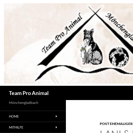
Zum
Inhalt
springen
Suchen
Team Pro Animal
Mönchengladbach
HOME
POST EHEMALIGER
MITHILFE