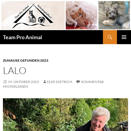
Zum
Inhalt
springen
Suchen
Team Pro Animal
PRIMÄR
MENÜ
ZUHAUSE GEFUNDEN 2023
LALO
19. OKTOBER 2023
ELKE DIETRICH
KOMMENTAR
HINTERLASSEN