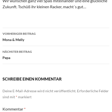
Wir wünschen ganz viel Spaß miteinander und eine glückliche
Zukunft. Tschüß ihr kleinen Racker, macht´s gut…
Beitragsnavigation
VORHERIGER BEITRAG
Mona & Melly
NÄCHSTER BEITRAG
Pepa
SCHREIBE EINEN KOMMENTAR
Deine E-Mail-Adresse wird nicht veröffentlicht.
Erforderliche Felder
sind mit
*
markiert
Kommentar
*