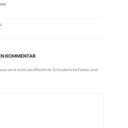
avigation
RAG
G
NEN KOMMENTAR
sse wird nicht veröffentlicht.
Erforderliche Felder sind