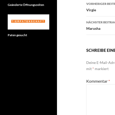
Beitragsn
VORHERIGER BEIT
Geänderte Öffnungszeiten
Virgie
NÄCHSTER BEITRA
Marusha
Paten gesucht
SCHREIBE EI
Deine E-Mail-Adre
mit
*
markiert
Kommentar
*