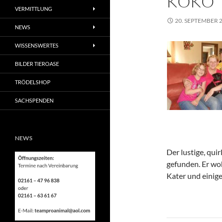
KOKO
VERMITTLUNG
20. SEPTEMBER 
NEWS
WISSENSWERTES
BILDER TIEROASE
TRÖDELSHOP
SACHSPENDEN
NEWS
Der lustige, qui
gefunden. Er wo
Kater und einige