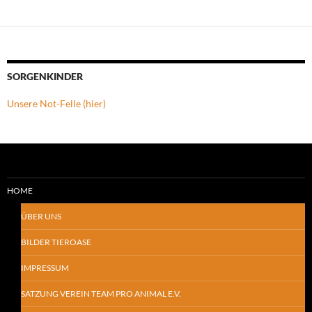
SORGENKINDER
Unsere Not-Felle (hier)
HOME
ÜBER UNS
BILDER TIEROASE
IMPRESSUM
SATZUNG VEREIN TEAM PRO ANIMAL E.V.