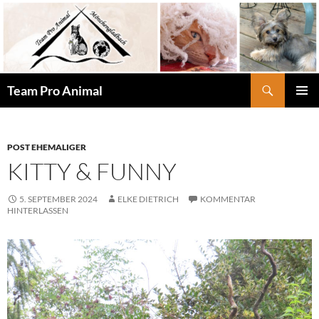
Zum
Inhalt
springen
Suchen
Team Pro Animal
PRIMÄR
MENÜ
POST EHEMALIGER
KITTY & FUNNY
5. SEPTEMBER 2024
ELKE DIETRICH
KOMMENTAR
HINTERLASSEN