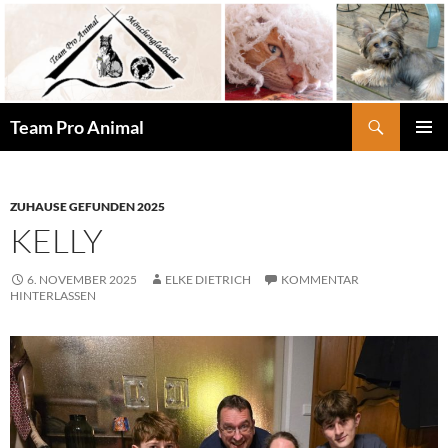
Zum
Inhalt
springen
Suchen
Team Pro Animal
PRIMÄR
MENÜ
ZUHAUSE GEFUNDEN 2025
KELLY
6. NOVEMBER 2025
ELKE DIETRICH
KOMMENTAR
HINTERLASSEN