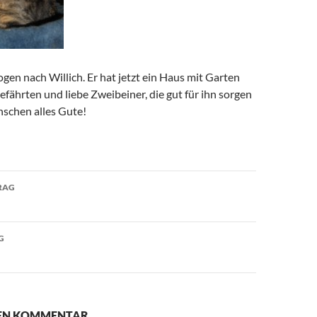
ogen nach Willich. Er hat jetzt ein Haus mit Garten
efährten und liebe Zweibeiner, die gut für ihn sorgen
schen alles Gute!
avigation
RAG
G
NEN KOMMENTAR