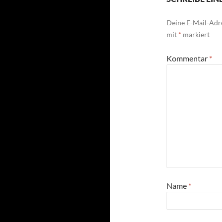
Deine E-Mail-Adre
mit
*
markiert
Kommentar
*
Name
*