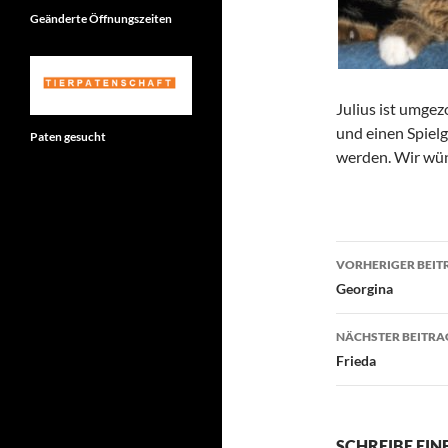
Geänderte Öffnungszeiten
Julius ist umgez
und einen Spielg
Paten gesucht
werden. Wir wün
Beitragsn
VORHERIGER BEIT
Georgina
NÄCHSTER BEITRA
Frieda
SCHREIBE EI