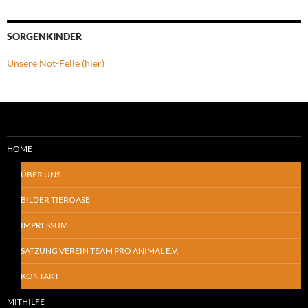
SORGENKINDER
Unsere Not-Felle (hier)
HOME
ÜBER UNS
BILDER TIEROASE
IMPRESSUM
SATZUNG VEREIN TEAM PRO ANIMAL E.V.
KONTAKT
MITHILFE