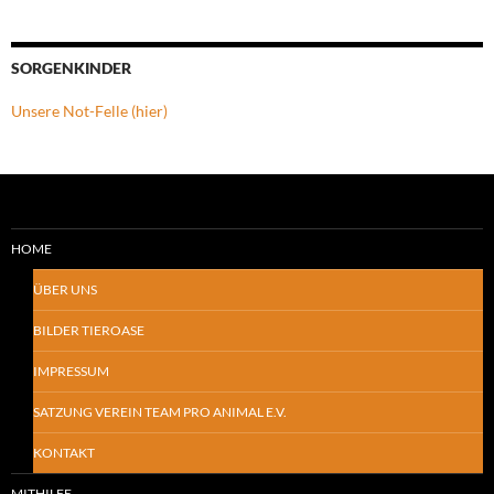
SORGENKINDER
Unsere Not-Felle (hier)
HOME
ÜBER UNS
BILDER TIEROASE
IMPRESSUM
SATZUNG VEREIN TEAM PRO ANIMAL E.V.
KONTAKT
MITHILFE