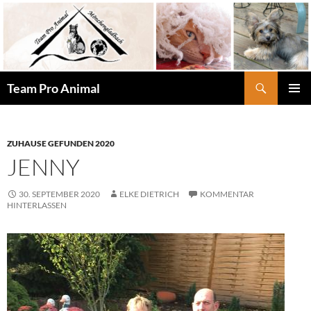
Zum
Inhalt
springen
Suchen
Team Pro Animal
PRIMÄR
MENÜ
ZUHAUSE GEFUNDEN 2020
JENNY
30. SEPTEMBER 2020
ELKE DIETRICH
KOMMENTAR
HINTERLASSEN