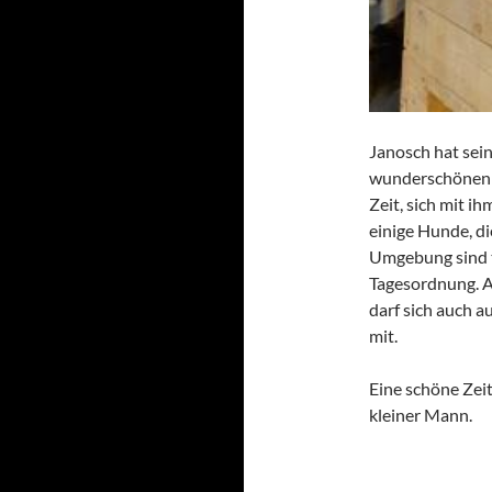
Janosch hat sei
wunderschönen H
Zeit, sich mit i
einige Hunde, di
Umgebung sind t
Tagesordnung. A
darf sich auch a
mit.
Eine schöne Zei
kleiner Mann.