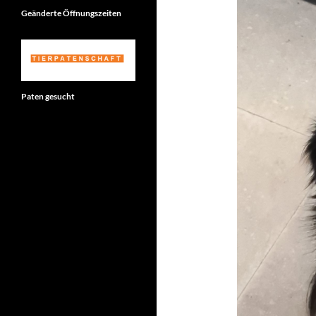
Geänderte Öffnungszeiten
Paten gesucht