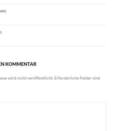
avigation
RAG
G
NEN KOMMENTAR
sse wird nicht veröffentlicht.
Erforderliche Felder sind