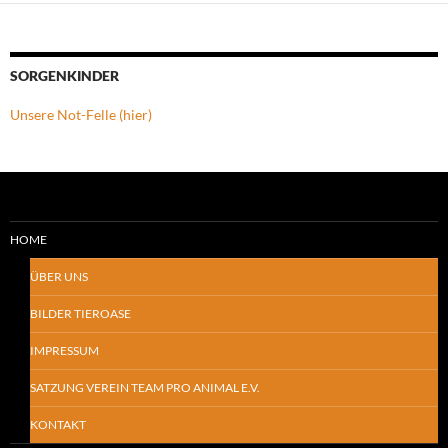
SORGENKINDER
Unsere Not-Felle (hier)
HOME
ÜBER UNS
BILDER TIEROASE
IMPRESSUM
SATZUNG VEREIN TEAM PRO ANIMAL E.V.
KONTAKT