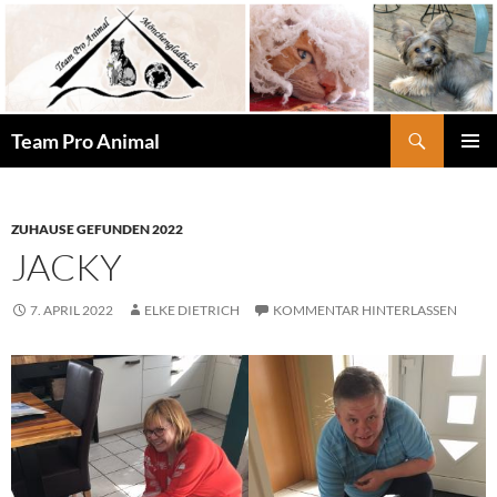
Zum
Inhalt
springen
Suchen
Team Pro Animal
PRIMÄR
MENÜ
ZUHAUSE GEFUNDEN 2022
JACKY
7. APRIL 2022
ELKE DIETRICH
KOMMENTAR HINTERLASSEN