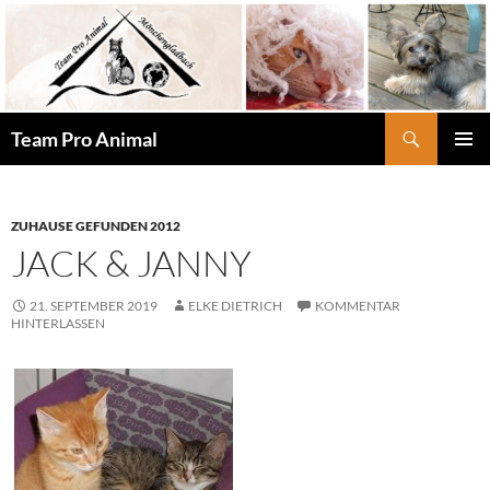
Zum
Inhalt
springen
Suchen
Team Pro Animal
PRIMÄR
MENÜ
ZUHAUSE GEFUNDEN 2012
JACK & JANNY
21. SEPTEMBER 2019
ELKE DIETRICH
KOMMENTAR
HINTERLASSEN