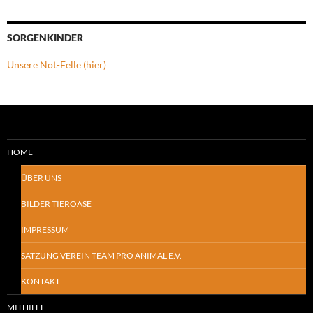
SORGENKINDER
Unsere Not-Felle (hier)
HOME
ÜBER UNS
BILDER TIEROASE
IMPRESSUM
SATZUNG VEREIN TEAM PRO ANIMAL E.V.
KONTAKT
MITHILFE