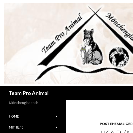
Zum
Inhalt
springen
Suchen
Team Pro Animal
Mönchengladbach
HOME
POST EHEMALIGER
MITHILFE