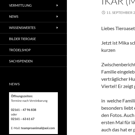
IKAR (
VERMITTLUNG
11. SEPTEMBER 
NEWS
Liebes Tieroaset
WISSENSWERTES
BILDER TIEROASE
Jetzt ist Mika s
kurzen
TRÖDELSHOP
SACHSPENDEN
Zwischenbericht 
Familie eingeleb
verträglicher Hu
NEWS
Viertel! Er zeigt
in welche Famili
besonders liebt 
den Fotos. Auch 
ersten Mal für l
auch das hat er 