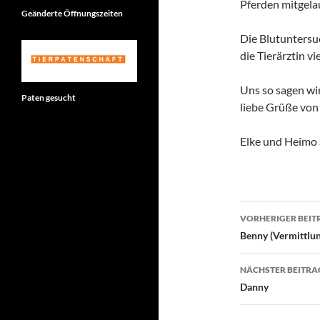
Pferden mitgelau
Geänderte Öffnungszeiten
Die Blutuntersuc
die Tierärztin vi
Uns so sagen wi
Paten gesucht
liebe Grüße von
Elke und Heimo 
Beitragsn
VORHERIGER BEIT
Benny (Vermittlun
NÄCHSTER BEITRA
Danny