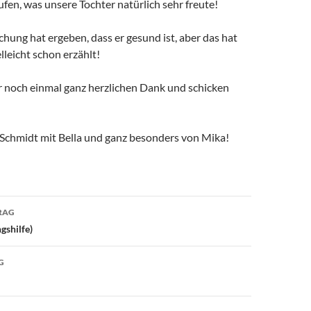
fen, was unsere Tochter natürlich sehr freute!
hung hat ergeben, dass er gesund ist, aber das hat
elleicht schon erzählt!
r noch einmal ganz herzlichen Dank und schicken
Schmidt mit Bella und ganz besonders von Mika!
avigation
RAG
gshilfe)
G