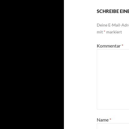
SCHREIBE EI
Deine E-Mail-Adre
mit
*
markiert
Kommentar
*
Name
*