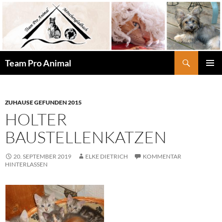
Zum
Inhalt
springen
Suchen
Team Pro Animal
PRIMÄR
MENÜ
ZUHAUSE GEFUNDEN 2015
HOLTER
BAUSTELLENKATZEN
20. SEPTEMBER 2019
ELKE DIETRICH
KOMMENTAR
HINTERLASSEN