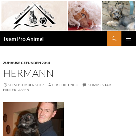
Zum
Inhalt
springen
Suchen
Team Pro Animal
PRIMÄR
MENÜ
ZUHAUSE GEFUNDEN 2014
HERMANN
20. SEPTEMBER 2019
ELKE DIETRICH
KOMMENTAR
HINTERLASSEN