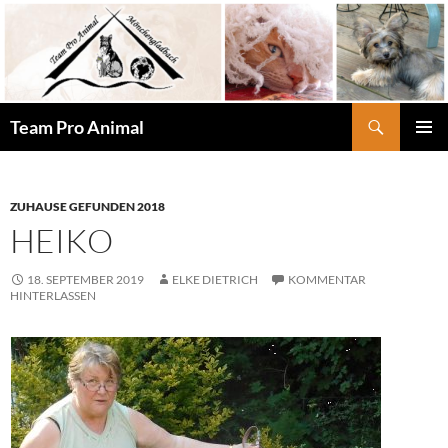
Zum
Inhalt
springen
Suchen
Team Pro Animal
PRIMÄR
MENÜ
ZUHAUSE GEFUNDEN 2018
HEIKO
18. SEPTEMBER 2019
ELKE DIETRICH
KOMMENTAR
HINTERLASSEN