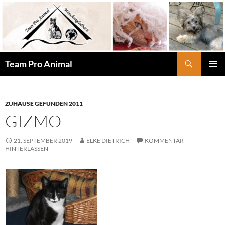
Zum
Inhalt
springen
Suchen
Team Pro Animal
PRIMÄR
MENÜ
ZUHAUSE GEFUNDEN 2011
GIZMO
21. SEPTEMBER 2019
ELKE DIETRICH
KOMMENTAR
HINTERLASSEN