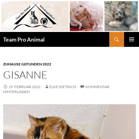
Zum
Inhalt
springen
Suchen
Team Pro Animal
PRIMÄR
MENÜ
ZUHAUSE GEFUNDEN 2022
GISANNE
19. FEBRUAR 2022
ELKE DIETRICH
KOMMENTAR
HINTERLASSEN