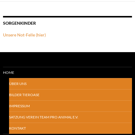
SORGENKINDER
Unsere Not-Felle (hier)
HOME
ÜBER UNS
BILDER TIEROASE
IMPRESSUM
SATZUNG VEREIN TEAM PRO ANIMAL E.V.
KONTAKT