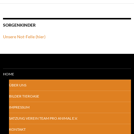
SORGENKINDER
Unsere Not-Felle (hier)
HOME
ÜBER UNS
BILDER TIEROASE
IMPRESSUM
SATZUNG VEREIN TEAM PRO ANIMAL E.V.
KONTAKT