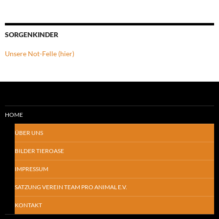
SORGENKINDER
Unsere Not-Felle (hier)
HOME
ÜBER UNS
BILDER TIEROASE
IMPRESSUM
SATZUNG VEREIN TEAM PRO ANIMAL E.V.
KONTAKT