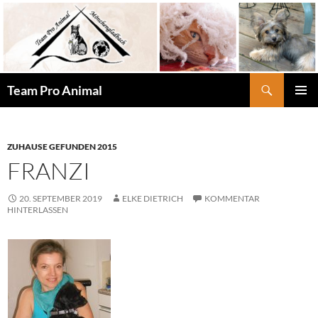
Zum
Inhalt
springen
Suchen
Team Pro Animal
PRIMÄR
MENÜ
ZUHAUSE GEFUNDEN 2015
FRANZI
20. SEPTEMBER 2019
ELKE DIETRICH
KOMMENTAR
HINTERLASSEN