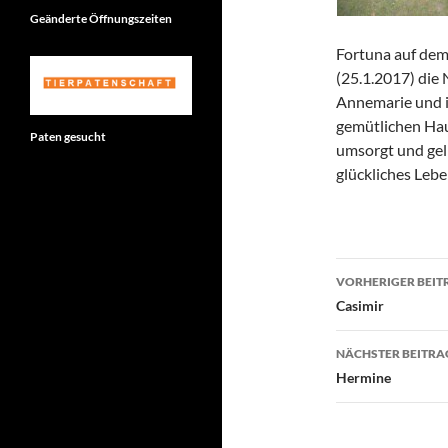
Geänderte Öffnungszeiten
Fortuna auf dem
(25.1.2017) die 
Annemarie und i
gemütlichen Hau
Paten gesucht
umsorgt und gel
glückliches Lebe
Beitragsn
VORHERIGER BEIT
Casimir
NÄCHSTER BEITRA
Hermine