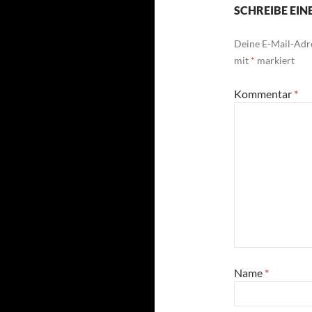
SCHREIBE EI
Deine E-Mail-Adre
mit
*
markiert
Kommentar
*
Name
*