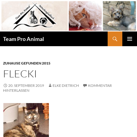
Zum
Inhalt
springen
Suchen
Team Pro Animal
PRIMÄR
MENÜ
ZUHAUSE GEFUNDEN 2015
FLECKI
20. SEPTEMBER 2019
ELKE DIETRICH
KOMMENTAR
HINTERLASSEN