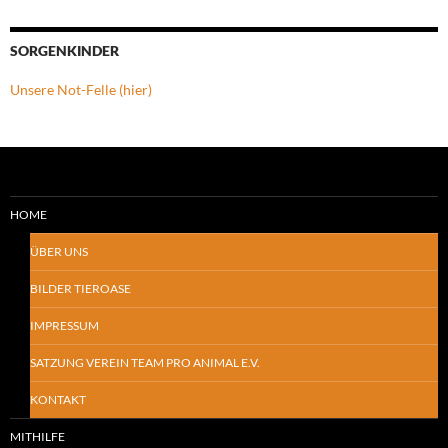
SORGENKINDER
Unsere Not-Felle (hier)
HOME
ÜBER UNS
BILDER TIEROASE
IMPRESSUM
SATZUNG VEREIN TEAM PRO ANIMAL E.V.
KONTAKT
MITHILFE