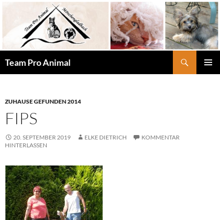
Zum
Inhalt
springen
Suchen
Team Pro Animal
PRIMÄR
MENÜ
ZUHAUSE GEFUNDEN 2014
FIPS
20. SEPTEMBER 2019
ELKE DIETRICH
KOMMENTAR
HINTERLASSEN