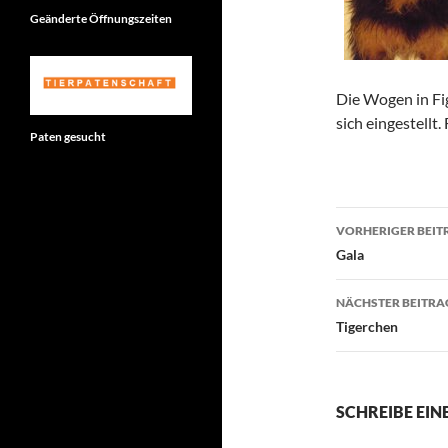
Geänderte Öffnungszeiten
Die Wogen in Fi
sich eingestellt.
Paten gesucht
Beitragsn
VORHERIGER BEIT
Gala
NÄCHSTER BEITRA
Tigerchen
SCHREIBE EI