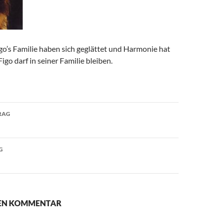
go’s Familie haben sich geglättet und Harmonie hat
 Figo darf in seiner Familie bleiben.
avigation
RAG
G
NEN KOMMENTAR