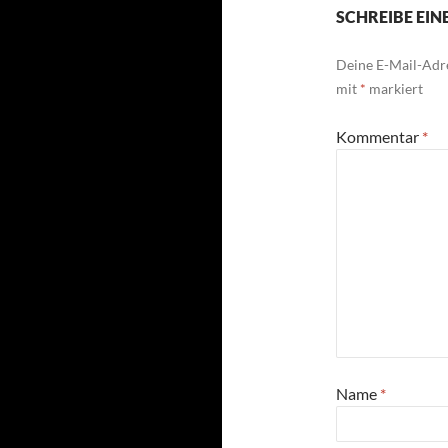
SCHREIBE EI
Deine E-Mail-Adre
mit
*
markiert
Kommentar
*
Name
*