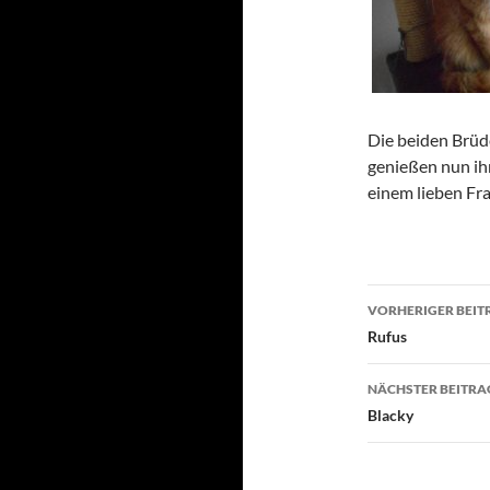
Die beiden Brüd
genießen nun ih
einem lieben Fra
Beitragsn
VORHERIGER BEIT
Rufus
NÄCHSTER BEITRA
Blacky