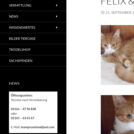
FELIX 
VERMITTLUNG
21. SEPTEMBER 
NEWS
WISSENSWERTES
BILDER TIEROASE
TRÖDELSHOP
SACHSPENDEN
NEWS