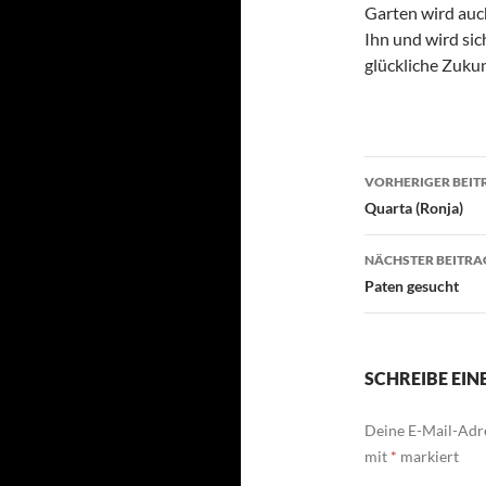
Garten wird auch 
Ihn und wird si
glückliche Zukun
Beitragsn
VORHERIGER BEIT
Quarta (Ronja)
NÄCHSTER BEITRA
Paten gesucht
SCHREIBE EI
Deine E-Mail-Adre
mit
*
markiert