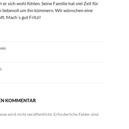
er sich wohl fühlen. Seine Familie hat viel Zeit für
ch liebevoll um ihn kümmern. Wir wünschen eine
ft. Mach´s gut Fritzi!
avigation
RAG
G
NEN KOMMENTAR
sse wird nicht veröffentlicht.
Erforderliche Felder sind