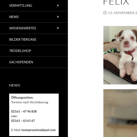
FELIX
VERMITTLUNG
13. NOVEMBER 
NEWS
WISSENSWERTES
BILDER TIEROASE
TRÖDELSHOP
SACHSPENDEN
NEWS