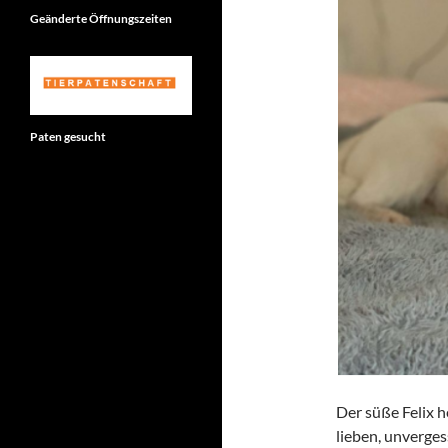
Geänderte Öffnungszeiten
Paten gesucht
Der süße Felix h
lieben, unverge