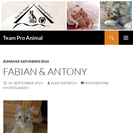
Zum
Inhalt
springen
Suchen
Team Pro Animal
PRIMÄR
MENÜ
ZUHAUSE GEFUNDEN 2016
FABIAN & ANTONY
19. SEPTEMBER 2019
ELKE DIETRICH
KOMMENTAR
HINTERLASSEN