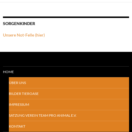
SORGENKINDER
Unsere Not-Felle (hier)
HOME
ÜBER UNS
BILDER TIEROASE
IMPRESSUM
SATZUNG VEREIN TEAM PRO ANIMAL E.V.
KONTAKT