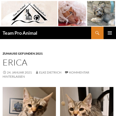
Zum
Inhalt
springen
Suchen
Team Pro Animal
PRIMÄR
MENÜ
ZUHAUSE GEFUNDEN 2021
ERICA
24. JANUAR 2021
ELKE DIETRICH
KOMMENTAR
HINTERLASSEN