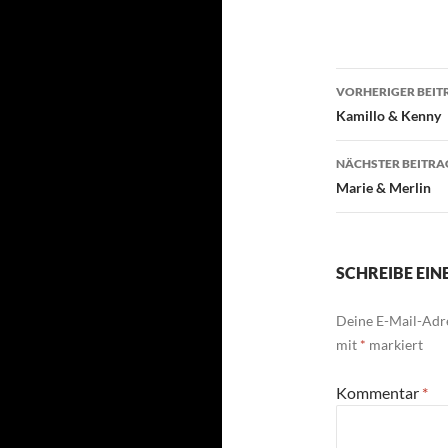
Beitragsn
VORHERIGER BEIT
Kamillo & Kenny
NÄCHSTER BEITRA
Marie & Merlin
SCHREIBE EI
Deine E-Mail-Adre
mit
*
markiert
Kommentar
*