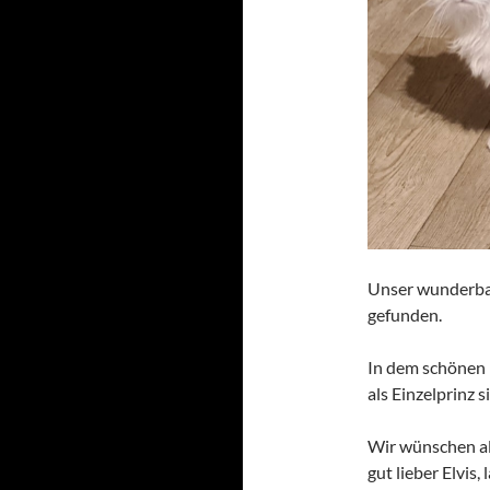
Unser wunderbar
gefunden.
In dem schönen 
als Einzelprinz s
Wir wünschen all
gut lieber Elvis,