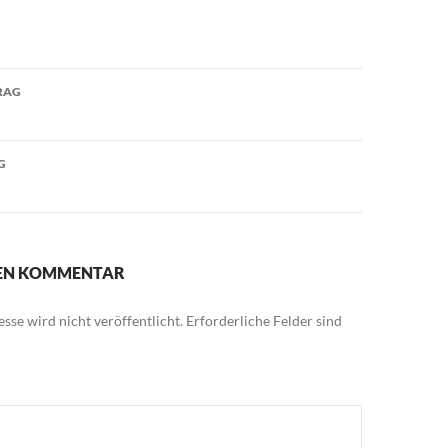
avigation
RAG
G
NEN KOMMENTAR
sse wird nicht veröffentlicht.
Erforderliche Felder sind