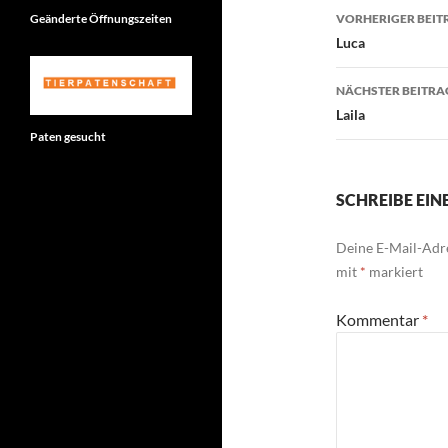
Beitragsn
Geänderte Öffnungszeiten
VORHERIGER BEIT
Luca
NÄCHSTER BEITRA
Laila
Paten gesucht
SCHREIBE EI
Deine E-Mail-Adre
mit
*
markiert
Kommentar
*