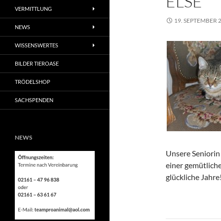
ELSE
VERMITTLUNG
19. SEPTEMBER 
NEWS
WISSENSWERTES
BILDER TIEROASE
TRÖDELSHOP
SACHSPENDEN
NEWS
Unsere Seniorin 
einer gemütlich
glückliche Jahre