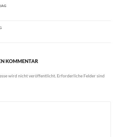
avigation
RAG
G
NEN KOMMENTAR
sse wird nicht veröffentlicht.
Erforderliche Felder sind