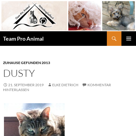
Zum
Inhalt
springen
Suchen
Team Pro Animal
PRIMÄR
MENÜ
ZUHAUSE GEFUNDEN 2013
DUSTY
21. SEPTEMBER 2019
ELKE DIETRICH
KOMMENTAR
HINTERLASSEN