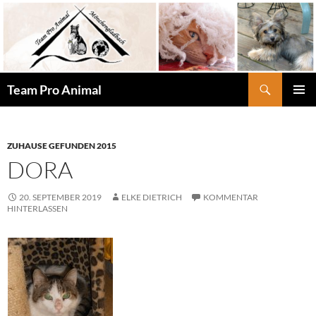
Zum
Inhalt
springen
Suchen
Team Pro Animal
PRIMÄR
MENÜ
ZUHAUSE GEFUNDEN 2015
DORA
20. SEPTEMBER 2019
ELKE DIETRICH
KOMMENTAR
HINTERLASSEN