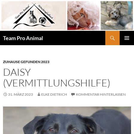
Zum
Inhalt
springen
Suchen
Team Pro Animal
PRIMÄR
MENÜ
ZUHAUSE GEFUNDEN 2023
DAISY
(VERMITTLUNGSHILFE)
31. MÄRZ 2023
ELKE DIETRICH
KOMMENTAR HINTERLASSEN