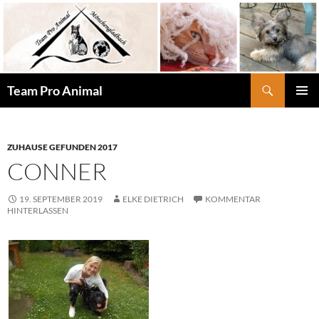
Zum
Inhalt
springen
Suchen
Team Pro Animal
PRIMÄR
MENÜ
ZUHAUSE GEFUNDEN 2017
CONNER
19. SEPTEMBER 2019
ELKE DIETRICH
KOMMENTAR
HINTERLASSEN