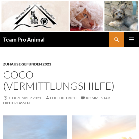
Zum
Inhalt
springen
Suchen
Team Pro Animal
PRIMÄR
MENÜ
ZUHAUSE GEFUNDEN 2021
COCO
(VERMITTLUNGSHILFE)
1. DEZEMBER 2021
ELKE DIETRICH
KOMMENTAR
HINTERLASSEN