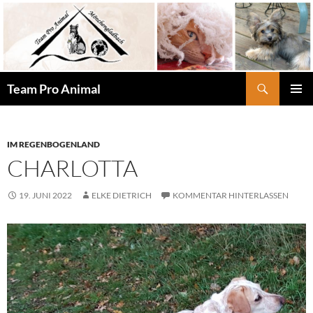
Zum
Inhalt
springen
Suchen
Team Pro Animal
PRIMÄR
MENÜ
IM REGENBOGENLAND
CHARLOTTA
19. JUNI 2022
ELKE DIETRICH
KOMMENTAR HINTERLASSEN